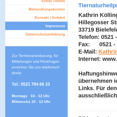
Erster Termin
Tiernaturheilp
Behandlungskosten
Kathrin Köllin
Kontakt | Anfahrt
Hillegosser Str
Impressum
33719 Bielefel
Datenschutzerklärung
Telefon: 0521 
Fax: 0521 - 
E-Mail:
Kathri
Zur Terminvereinbarung, für
Internet: www.
Mitteilungen und Rückfragen
erreichen Sie uns telefonisch
Haftungshinwei
direkt:
übernehmen ich
Tel.: 0521 784 66 33
Links. Für den
ausschließlich
Montags 10 - 12 Uhr
Mittwochs 10 - 12 Uhr