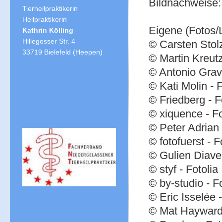
Bildnachweise:
Tierheilpraktikerin
Heilpraktikerin
Eigene (Fotos/
Kathrin Kölling
Hillegosser Str. 4
© Carsten Stolz
33719 Bielefeld (Heepen)
© Martin Kreutz
© Antonio Grav
© Kati Molin - F
© Friedberg - F
© xiquence - Fo
© Peter Adrian 
© fotofuerst - F
© Gulien Diavel
© styf - Fotolia
© by-studio - Fo
© Eric Isselée -
© Mat Hayward 