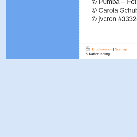
© Pumba – Fot
© Carola Schub
© jvcron #3332
Druckversion
|
Sitemap
© Kathrin Kölling