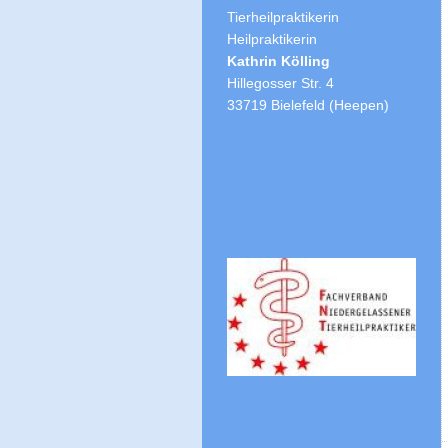
Tierheilpraktikerin
Heilpraktikerin
Kathrin Kölling
Hillegosser Str. 4
33719 Bielefeld (Heepen)