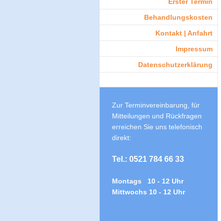
Erster Termin
Behandlungskosten
Kontakt | Anfahrt
Impressum
Datenschutzerklärung
Zur Terminvereinbarung, für
Mitteilungen und Rückfragen
erreichen Sie uns telefonisch
direkt:
Tel.: 0521 784 66 33
Montags 10 - 12 Uhr
Mittwochs 10 - 12 Uhr